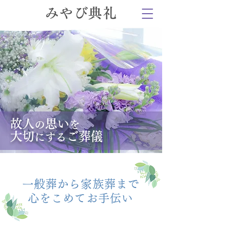
みやび典礼
故人
思い
の
を
大切
ご葬儀
にする
一般葬から家族葬まで
心をこめてお手伝い