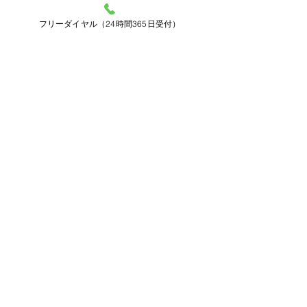
フリーダイヤル（24時間365日受付）
みやび典礼
〒505-0037 岐阜県美濃加茂市
前平町3丁目99-2（前平公園前）
TEL.
0574-28-2425
許可免許を持つ寝台車で病院へ
お迎えにあがります